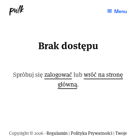
Przejdź
Menu
do
Paweł
Produktywność,
treści
Kadysz
dobre
nawyki,
Brak dostępu
zarządzanie
czasem,
life-
Spróbuj się
zalogować
lub
wróć na stronę
hacking.
główną
.
Nowy
tekst
w
każdy
wtorek.
Copyright © 2026 ·
Regulamin
|
Polityka Prywatności
|
Twoje