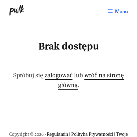
Przejdź
Menu
do
Paweł
Produktywność,
treści
Kadysz
dobre
nawyki,
Brak dostępu
zarządzanie
czasem,
life-
Spróbuj się
zalogować
lub
wróć na stronę
hacking.
główną
.
Nowy
tekst
w
każdy
wtorek.
Copyright © 2026 ·
Regulamin
|
Polityka Prywatności
|
Twoje