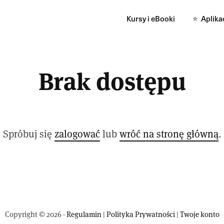
Kursy i eBooki
⭐️ ‎‏‏‎ ‎Apli
Brak dostępu
Spróbuj się
zalogować
lub
wróć na stronę główną
.
Copyright © 2026 ·
Regulamin
|
Polityka Prywatności
|
Twoje konto